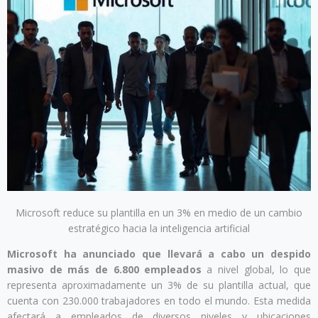
Microsoft reduce su plantilla en un 3% en medio de un cambio
estratégico hacia la inteligencia artificial
Microsoft ha anunciado que llevará a cabo un despido
masivo de más de 6.800 empleados
a nivel global, lo que
representa aproximadamente un 3% de su plantilla actual, que
cuenta con 230.000 trabajadores en todo el mundo. Esta medida
afectará a empleados de diversos niveles y ubicaciones