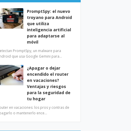
PromptSpy: el nuevo
troyano para Android
que utiliza
inteligencia artificial
para adaptarse al
móvil
etectan PromptSpy, un malware para
ndroid que usa Google Gemini para…
¿Apagar o dejar
encendido el router
en vacaciones?
Ventajas y riesgos
para la seguridad de
tu hogar
outer en vacaciones: los pros y contras de
pagarlo o mantenerlo ence…