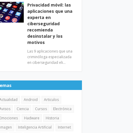
Privacidad móvil: las
aplicaciones que una
experta en
ciberseguridad
recomienda
desinstalar y los
motivos
Las 9 aplicaciones que una
criminóloga especializada
en ciberseguridad eli…
emas
Actualidad
Android
Articulos
Avisos
Ciencia
Cursos
Electrónica
Emociones
Hadware
Historia
Imagen
Inteligencia Artificial
Internet