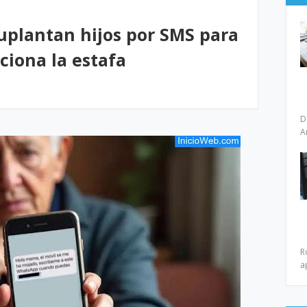
uplantan hijos por SMS para
nciona la estafa
D
A
R
a