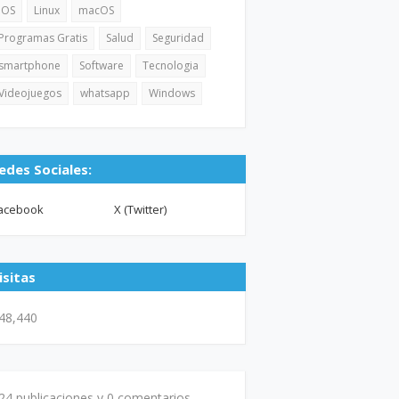
iOS
Linux
macOS
Programas Gratis
Salud
Seguridad
smartphone
Software
Tecnologia
Videojuegos
whatsapp
Windows
edes Sociales:
acebook
X (Twitter)
isitas
48,440
24 publicaciones y
0 comentarios.