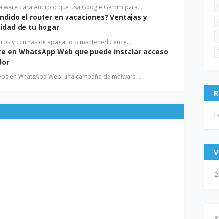
alware para Android que usa Google Gemini para…
ndido el router en vacaciones? Ventajas y
ridad de tu hogar
 pros y contras de apagarlo o mantenerlo ence…
re en WhatsApp Web que puede instalar acceso
dor
 .vbs en WhatsApp Web: una campaña de malware …
R
F
V
2
3