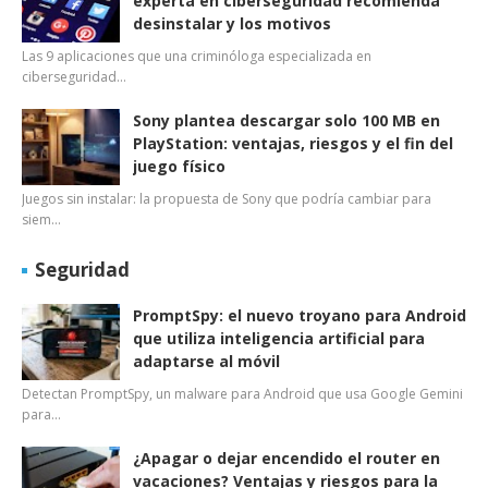
experta en ciberseguridad recomienda
desinstalar y los motivos
Las 9 aplicaciones que una criminóloga especializada en
ciberseguridad…
Sony plantea descargar solo 100 MB en
PlayStation: ventajas, riesgos y el fin del
juego físico
Juegos sin instalar: la propuesta de Sony que podría cambiar para
siem…
Seguridad
PromptSpy: el nuevo troyano para Android
que utiliza inteligencia artificial para
adaptarse al móvil
Detectan PromptSpy, un malware para Android que usa Google Gemini
para…
¿Apagar o dejar encendido el router en
vacaciones? Ventajas y riesgos para la