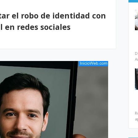
ar el robo de identidad con
al en redes sociales
D
A
R
a