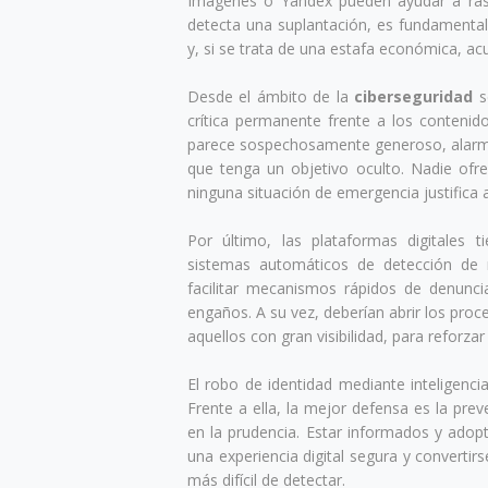
Imágenes o Yandex pueden ayudar a rast
detecta una suplantación, es fundamental
y, si se trata de una estafa económica, acu
Desde el ámbito de la
ciberseguridad
s
crítica permanente frente a los conteni
parece sospechosamente generoso, alarm
que tenga un objetivo oculto. Nadie of
ninguna situación de emergencia justifica
Por último, las plataformas digitales 
sistemas automáticos de detección de ro
facilitar mecanismos rápidos de denunci
engaños. A su vez, deberían abrir los proc
aquellos con gran visibilidad, para reforzar 
El robo de identidad mediante inteligenci
Frente a ella, la mejor defensa es la prev
en la prudencia. Estar informados y adop
una experiencia digital segura y convertir
más difícil de detectar.