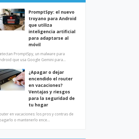
PromptSpy: el nuevo
troyano para Android
que utiliza
inteligencia artificial
para adaptarse al
móvil
etectan PromptSpy, un malware para
ndroid que usa Google Gemini para…
¿Apagar o dejar
encendido el router
en vacaciones?
Ventajas y riesgos
para la seguridad de
tu hogar
outer en vacaciones: los pros y contras de
pagarlo o mantenerlo ence…