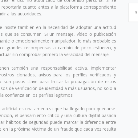
rear el uso no autorizado de contenido personal. Si se
 reportarla cuanto antes a la plataforma correspondiente
3
dir a las autoridades.
e insiste también en la necesidad de adoptar una actitud
dos que se consumen. Si un mensaje, vídeo o publicación
ante o emocionalmente manipulador, lo más probable es
rece grandes recompensas a cambio de poco esfuerzo, y
 actuar sin comprobar primero la veracidad del mensaje.
tienen también una responsabilidad activa. Implementar
stros clonados, avisos para los perfiles verificados y
a son pasos clave para limitar la propagación de estos
esos de verificación de identidad a más usuarios, no solo a
la confianza en los perfiles legítimos.
a artificial es una amenaza que ha llegado para quedarse.
ención, el pensamiento crítico y una cultura digital basada
tar hábitos de seguridad puede marcar la diferencia entre
se en la próxima víctima de un fraude que cada vez resulta