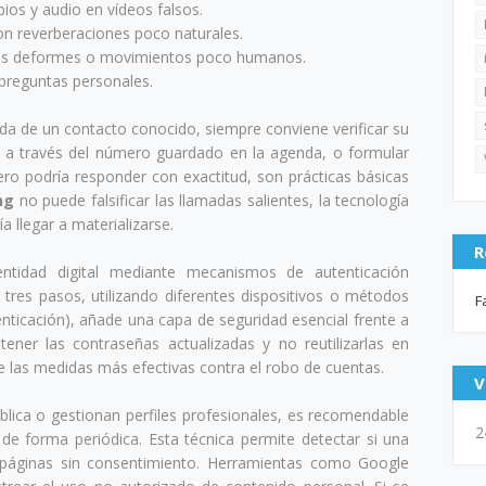
bios y audio en vídeos falsos.
con reverberaciones poco naturales.
os deformes o movimientos poco humanos.
preguntas personales.
da de un contacto conocido, siempre conviene verificar su
da a través del número guardado en la agenda, o formular
ero podría responder con exactitud, son prácticas básicas
ng
no puede falsificar las llamadas salientes, la tecnología
 llegar a materializarse.
R
ntidad digital mediante mecanismos de autenticación
o tres pasos, utilizando diferentes dispositivos o métodos
F
nticación), añade una capa de seguridad esencial frente a
ner las contraseñas actualizadas y no reutilizarlas en
e las medidas más efectivas contra el robo de cuentas.
V
blica o gestionan perfiles profesionales, es recomendable
2
de forma periódica. Esta técnica permite detectar si una
 páginas sin consentimiento. Herramientas como Google