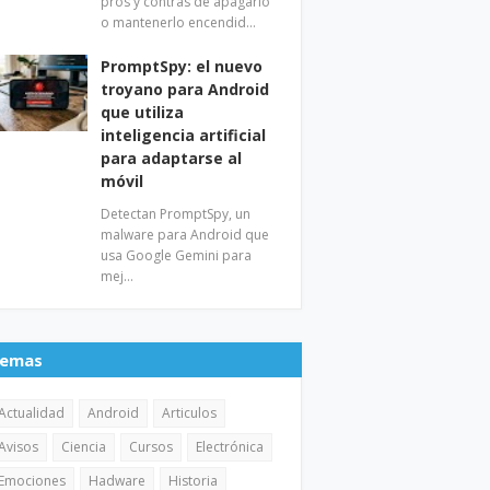
pros y contras de apagarlo
o mantenerlo encendid…
PromptSpy: el nuevo
troyano para Android
que utiliza
inteligencia artificial
para adaptarse al
móvil
Detectan PromptSpy, un
malware para Android que
usa Google Gemini para
mej…
emas
Actualidad
Android
Articulos
Avisos
Ciencia
Cursos
Electrónica
Emociones
Hadware
Historia