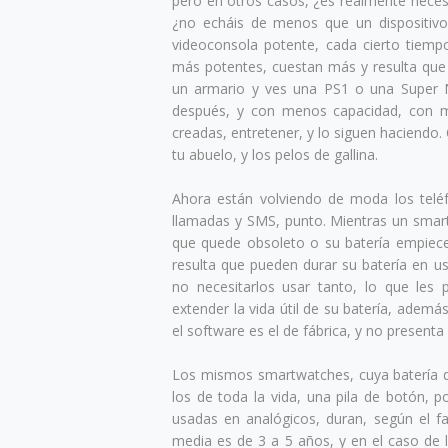
pero en otros casos, ¿es realmente necesa
¿no echáis de menos que un dispositiv
videoconsola potente, cada cierto tiem
más potentes, cuestan más y resulta que 
un armario y ves una PS1 o una Super N
después, y con menos capacidad, con m
creadas, entretener, y lo siguen haciendo.
tu abuelo, y los pelos de gallina.
Ahora están volviendo de moda los teléfo
llamadas y SMS, punto. Mientras un smar
que quede obsoleto o su batería empiece 
resulta que pueden durar su batería en 
no necesitarlos usar tanto, lo que les
extender la vida útil de su batería, además
el software es el de fábrica, y no presenta
Los mismos smartwatches, cuya batería du
los de toda la vida, una pila de botón, 
usadas en analógicos, duran, según el f
media es de 3 a 5 años, y en el caso de l