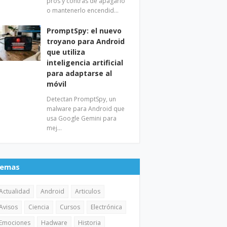
pros y contras de apagarlo
o mantenerlo encendid…
PromptSpy: el nuevo
troyano para Android
que utiliza
inteligencia artificial
para adaptarse al
móvil
Detectan PromptSpy, un
malware para Android que
usa Google Gemini para
mej…
emas
Actualidad
Android
Articulos
Avisos
Ciencia
Cursos
Electrónica
Emociones
Hadware
Historia