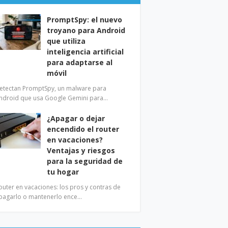
PromptSpy: el nuevo
troyano para Android
que utiliza
inteligencia artificial
para adaptarse al
móvil
etectan PromptSpy, un malware para
ndroid que usa Google Gemini para…
¿Apagar o dejar
encendido el router
en vacaciones?
Ventajas y riesgos
para la seguridad de
tu hogar
outer en vacaciones: los pros y contras de
pagarlo o mantenerlo ence…