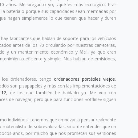
 10 años. Me pregunto yo, ¿qué es más ecológico, tirar
 de la batería o porque sus capacidades sean mermadas por
o que hagan simplemente lo que tienen que hacer y duren
a hay fabricantes que hablan de soporte para los vehículos
ados antes de los 70 circulando por nuestras carreteras,
ido y un mantenimiento económico y fácil, ya que eran
tenimiento eficiente y simple. Nos hablan de emisiones,
 los ordenadores, tengo
ordenadores portátiles viejos
,
todos son pisapapeles y más con las implementaciones de
 12
, de los que también he hablado ya. Me veo con
aces de navegar, pero que para funciones «offline» siguen
omo individuos, tenemos que empezar a pensar realmente
o materialista de sobrevalorarlas, sino de entender que un
 pocos años, por mucho que nos prometan sus versiones