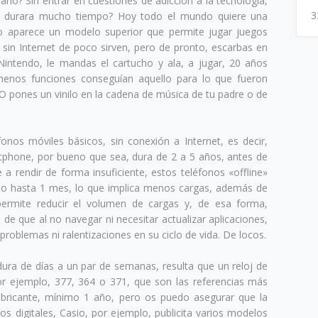
rio? Sin entrar en cuestiones de adicción a la tecnología,
3
o durara mucho tiempo? Hoy todo el mundo quiere una
po aparece un modelo superior que permite jugar juegos
sin Internet de poco sirven, pero de pronto, escarbas en
intendo, le mandas el cartucho y ala, a jugar, 20 años
enos funciones conseguían aquello para lo que fueron
 O pones un vinilo en la cadena de música de tu padre o de
nos móviles básicos, sin conexión a Internet, es decir,
tphone, por bueno que sea, dura de 2 a 5 años, antes de
a rendir de forma insuficiente, estos teléfonos «offline»
uso hasta 1 mes, lo que implica menos cargas, además de
 permite reducir el volumen de cargas y, de esa forma,
 de que al no navegar ni necesitar actualizar aplicaciones,
 problemas ni ralentizaciones en su ciclo de vida. De locos.
ra de días a un par de semanas, resulta que un reloj de
por ejemplo, 377, 364 o 371, que son las referencias más
abricante, mínimo 1 año, pero os puedo asegurar que la
os digitales, Casio, por ejemplo, publicita varios modelos