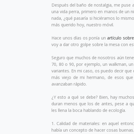
Después del baño de nostalgia, me puse a
una vida perra, primero en manos de un n
nada, ¿qué pasaría si hiciéramos lo mism
más querido hoy, nuestro móvil.
Hace unos días os ponía un
artículo sobr
voy a dar otro golpe sobre la mesa con es
Seguro que muchos de nosotros aún tenem
70, 80 o 90, por ejemplo, un walkman, un
variantes. En mi caso, os puedo decir que
más viejo de mi hermano, de esos que n
avanzaban rápido.
¿Y esto a qué se debe? Bien, hay muchos 
duran menos que los de antes, pese a que
les llena la boca hablando de ecología.
1. Calidad de materiales: en aquel enton
había un concepto de hacer cosas buenas.