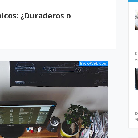
nicos: ¿Duraderos o
D
A
R
a